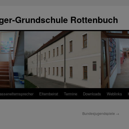
ger-Grundschule Rottenbuch
assenelternsprecher
Elternbeirat
Termine
Downloads
Weblinks
Bundesjugendspiele
→