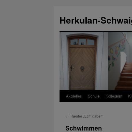
Zum
Inhalt
Herkulan-Schwai
springen
Aktuelles
Schule
Kollegium
Kl
←
Theater „Echt dabei“
Schwimmen