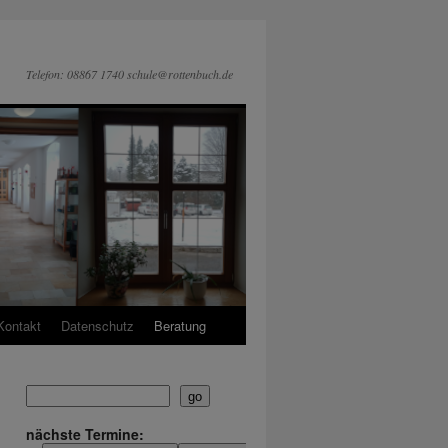
Telefon: 08867 1740 schule@rottenbuch.de
Kontakt
Datenschutz
Beratung
go
nächste Termine: