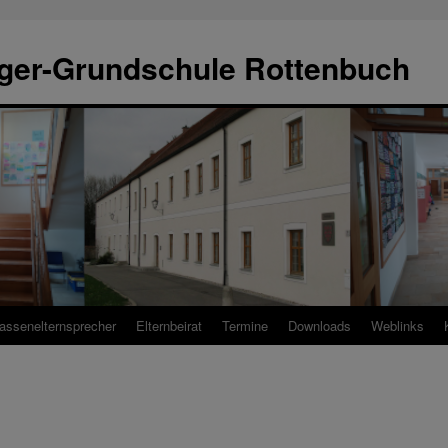
ger-Grundschule Rottenbuch
assenelternsprecher
Elternbeirat
Termine
Downloads
Weblinks