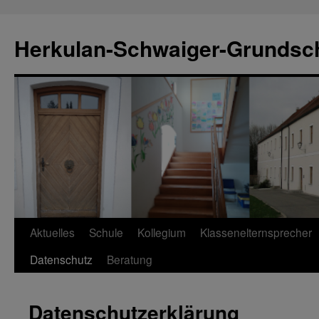
Zum
Inhalt
Herkulan-Schwaiger-Grundsc
springen
Aktuelles
Schule
Kollegium
Klassenelternsprecher
Datenschutz
Beratung
Datenschutzerklärung