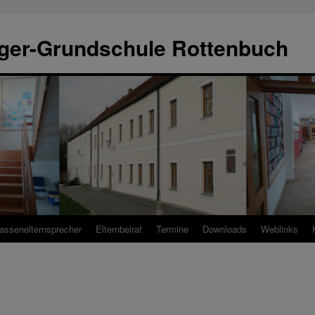
ger-Grundschule Rottenbuch
assenelternsprecher
Elternbeirat
Termine
Downloads
Weblinks