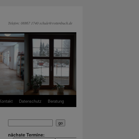
Telefon: 08867 1740 schule@rottenbuch.de
Kontakt
Datenschutz
Beratung
go
nächste Termine: