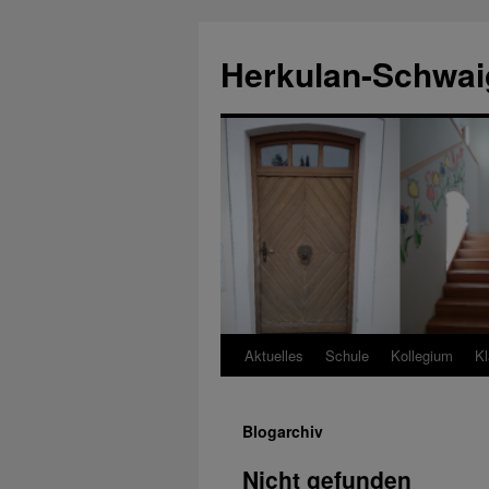
Zum
Inhalt
Herkulan-Schwai
springen
Aktuelles
Schule
Kollegium
Kl
Blogarchiv
Nicht gefunden